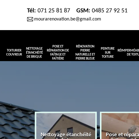
Tél:
071 25 81 87
GSM:
0485 27 92 51
mourarenovation.be@gmail.com
POSE ET
RÉNOVATION
NETTOYAGE
PEINTURE
TOITURIER
RÉPARATION DE
PIERRE
RÉIMPERMÉABI
ÉTANCHÉITÉ
SUR
COUVREUR
FAÎTAGE ET
NATURELLE ET
DE TOIT
DE BRIQUE
TOITURE
FAÎTIÈRE
PIERRE BLEUE
Nettoyage étanchéité
Pose et répar
r couvreur