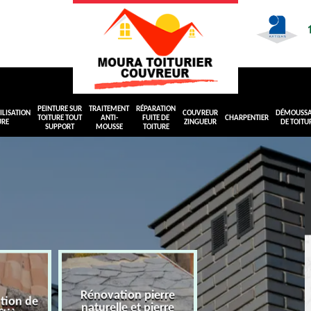
PEINTURE SUR
TRAITEMENT
RÉPARATION
LISATION
COUVREUR
DÉMOUSS
TOITURE TOUT
ANTI-
FUITE DE
CHARPENTIER
URE
ZINGUEUR
DE TOITU
SUPPORT
MOUSSE
TOITURE
Rénovation pierre
ation de
naturelle et pierre
Peinture sur toit