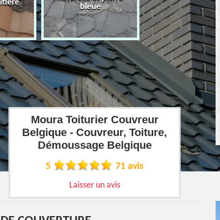
îtière
bleue
Moura Toiturier Couvreur
Belgique - Couvreur, Toiture,
Démoussage Belgique
5
71 avis
Laisser un avis