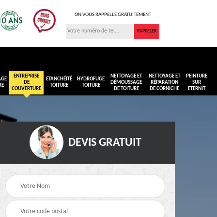
ON VOUS RAPPELLE GRATUITEMENT
ENTREPRISE
NETTOYAGE ET
NETTOYAGE ET
PEINTURE
AGE
ETANCHÉITÉ
HYDROFUGE
DE
DÉMOUSSAGE
RÉPARATION
SUR
RE
TOITURE
TOITURE
COUVERTURE
DE TOITURE
DE CORNICHE
ETERNIT
DEVIS GRATUIT
Réimperméabilisation
Peinture sur toiture
ure