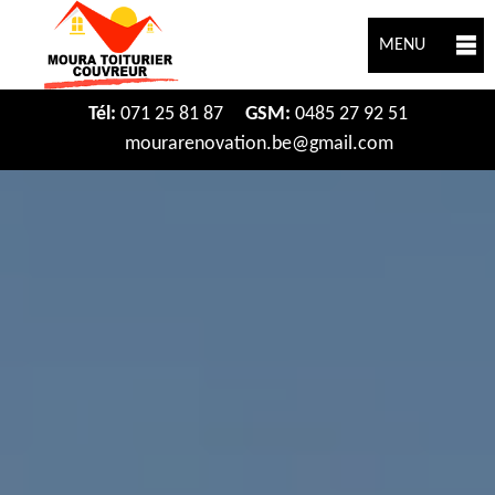
MENU
Tél:
071 25 81 87
GSM:
0485 27 92 51
mourarenovation.be@gmail.com