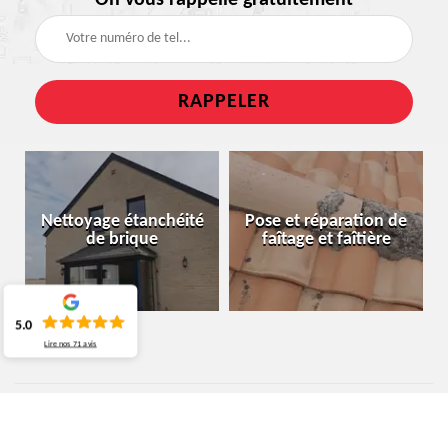
Nettoyage étanchéité
Pose et réparation de
de brique
faîtage et faîtière
5.0
Lire nos
71
avis
ENTREPRISE DE COUVERTURE