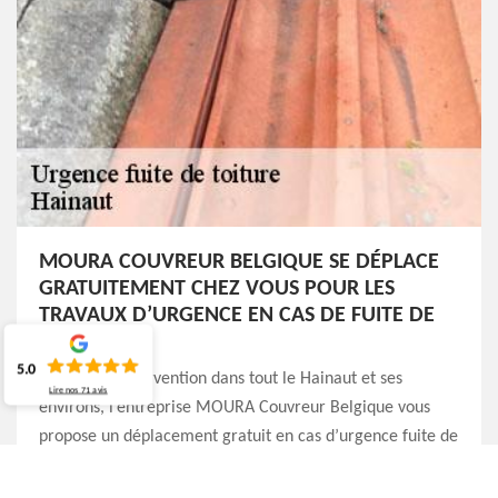
MOURA COUVREUR BELGIQUE SE DÉPLACE
GRATUITEMENT CHEZ VOUS POUR LES
TRAVAUX D’URGENCE EN CAS DE FUITE DE
TOITURE
5.0
Pour toute intervention dans tout le Hainaut et ses
Lire nos
71
avis
environs, l’entreprise MOURA Couvreur Belgique vous
propose un déplacement gratuit en cas d’urgence fuite de
toiture. En effet, les cas d’urgence fuite toiture doivent
être anticipés rapidement pour éviter que les dommages