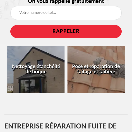
On vous rappelle gratuitement
Rénovation
age étanchéité
Pose et réparation de
naturelle e
e brique
faîtage et faîtière
bleu
ENTREPRISE RÉPARATION FUITE DE