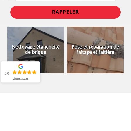
Nettoyage étanchéité
Pose et réparation de
de brique
faîtage et faîtière
5.0
Lire nos
71
avis
ENTREPRISE RÉPARATION FUITE DE
TOITURE EVERE 1140
CHEZ LA SOCIÉTÉ MOURA COUVREUR BELGIQUE,