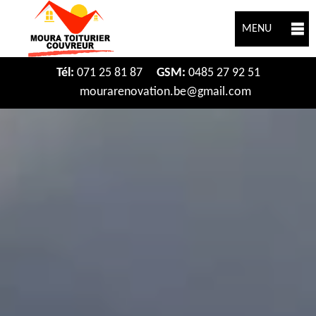
MENU
Tél:
071 25 81 87
GSM:
0485 27 92 51
mourarenovation.be@gmail.com