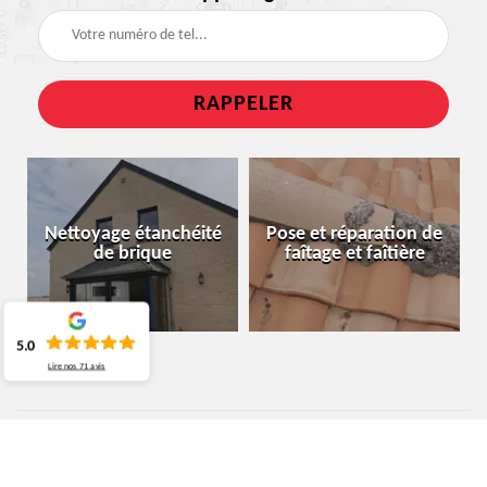
Nettoyage étanchéité
Pose et réparation de
de brique
faîtage et faîtière
5.0
Lire nos
71
avis
ARTISAN TOITURIER EVERE 1140