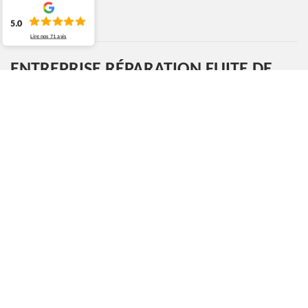
5.0
Lire nos
71
avis
ENTREPRISE RÉPARATION FUITE DE
TOITURE ESTAIMPUIS 7730
QUI CONTACTER EN CAS D’URGENCE FUITE DE
TOITURE À ESTAIMPUIS ET SES ENVIRONS ?
La fuite de toiture est une situation qui peut arriver à tout
moment, et surtout après le passage d’une forte intempérie.
Dans ce cas, il ne faut pas tarder à contacter un professionnel
afin d’anticiper les problèmes engendrés. Si vous habitez dans le
7730 ou ses environs, MOURA Couvreur Belgique est une
entreprise qui peut répondre à vos besoins. Elle a à sa
disposition une équipe de couvreurs expérimentés dans les
travaux d’urgence fuite de toiture. Ainsi, n’hésitez pas à nous
contacter pour plus de détails.