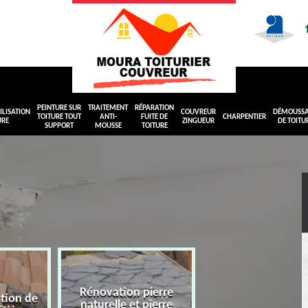
PEINTURE SUR
TRAITEMENT
RÉPARATION
LISATION
COUVREUR
DÉMOUSS
TOITURE TOUT
ANTI-
FUITE DE
CHARPENTIER
URE
ZINGUEUR
DE TOITU
SUPPORT
MOUSSE
TOITURE
Rénovation pierre
ation de
naturelle et pierre
Peinture sur toit