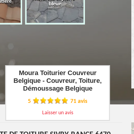
îtière
bleue
Moura Toiturier Couvreur
Belgique - Couvreur, Toiture,
Démoussage Belgique
5
71 avis
Laisser un avis