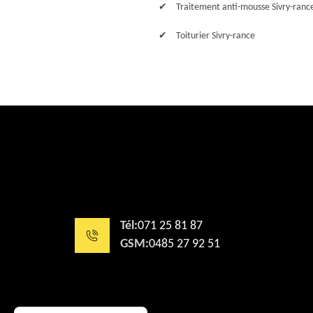
Traitement anti-mousse Sivry-ranc
Toiturier Sivry-rance
Tél:
071 25 81 87
GSM:
0485 27 92 51