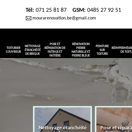
Tél:
071 25 81 87
GSM:
0485 27 92 51
mourarenovation.be@gmail.com
POSE ET
RÉNOVATION
NETTOYAGE
PEINTURE
TOITURIER
RÉPARATION DE
PIERRE
RÉIMPERMÉABI
ÉTANCHÉITÉ
SUR
COUVREUR
FAÎTAGE ET
NATURELLE ET
DE TOIT
DE BRIQUE
TOITURE
FAÎTIÈRE
PIERRE BLEUE
Nettoyage étanchéité
Pose et répar
r couvreur