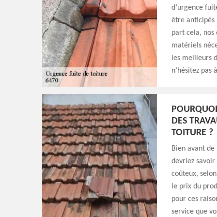
d’urgence fuite
être anticipés
part cela, nos
matériels néce
les meilleurs d
n’hésitez pas 
POURQUOI 
DES TRAVA
TOITURE ?
Bien avant de 
devriez savoir
coûteux, selon 
le prix du prod
pour ces raiso
service que v