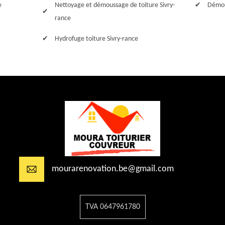
e
Nettoyage et démoussage de toiture Sivry-
Démou
rance
Hydrofuge toiture Sivry-rance
mourarenovation.be@gmail.com
TVA 0647961780