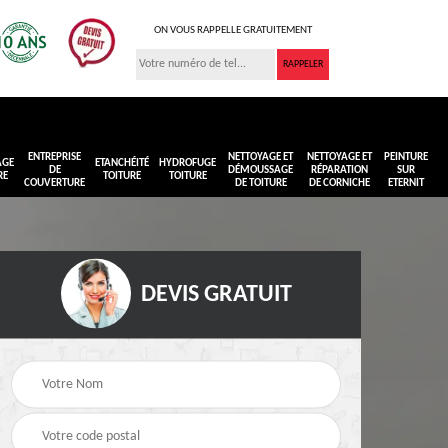
ON VOUS RAPPELLE GRATUITEMENT
ENTREPRISE
NETTOYAGE ET
NETTOYAGE ET
PEINTURE
AGE
ETANCHÉITÉ
HYDROFUGE
DE
DÉMOUSSAGE
RÉPARATION
SUR
RE
TOITURE
TOITURE
COUVERTURE
DE TOITURE
DE CORNICHE
ETERNIT
DEVIS GRATUIT
Réimperméabilisation
Peinture sur toiture
ure