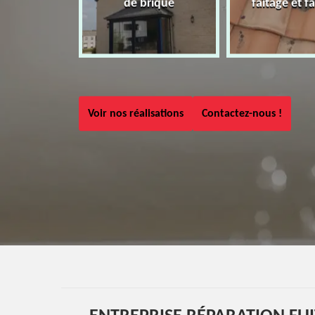
de brique
faîtage et fa
Voir nos réalisations
Contactez-nous !