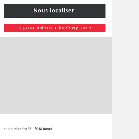
Nous localiser
Urgence fuite de toiture Sivry-rance
4e rue Numéro 33 - 6040 Jumet