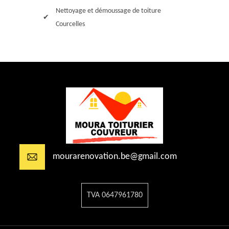
Nettoyage et démoussage de toiture
Courcelles
mourarenovation.be@gmail.com
TVA 0647961780