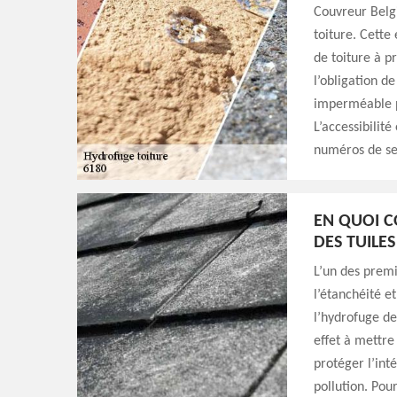
Couvreur Belgi
toiture. Cette
de toiture à pr
l’obligation d
imperméable p
L’accessibilit
numéros de se
EN QUOI C
DES TUILES
L’un des premi
l’étanchéité e
l’hydrofuge de 
effet à mettre
protéger l’inté
pollution. Pour