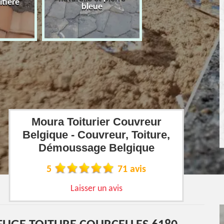
îtière
bleue
Moura Toiturier Couvreur
Belgique - Couvreur, Toiture,
Démoussage Belgique
5
71 avis
Laisser un avis