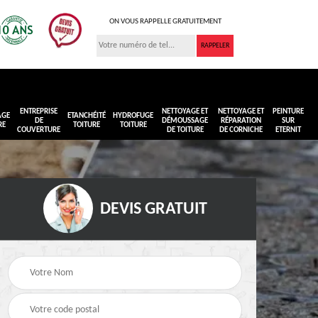
ON VOUS RAPPELLE GRATUITEMENT
ENTREPRISE
NETTOYAGE ET
NETTOYAGE ET
PEINTURE
AGE
ETANCHÉITÉ
HYDROFUGE
DE
DÉMOUSSAGE
RÉPARATION
SUR
RE
TOITURE
TOITURE
COUVERTURE
DE TOITURE
DE CORNICHE
ETERNIT
DEVIS GRATUIT
Réimperméabilisation
Peinture sur toiture
ure