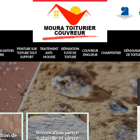
PEINTURE SUR
TRAITEMENT
RÉPARATION
LISATION
COUVREUR
DÉMOUSS
TOITURE TOUT
ANTI-
FUITE DE
CHARPENTIER
URE
ZINGUEUR
DE TOITU
SUPPORT
MOUSSE
TOITURE
Rénovation pierre
ation de
naturelle et pierre
Peinture sur toit