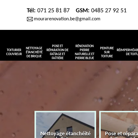
Tél:
071 25 81 87
GSM:
0485 27 92 51
mourarenovation.be@gmail.com
POSE ET
RÉNOVATION
NETTOYAGE
PEINTURE
TOITURIER
RÉPARATION DE
PIERRE
RÉIMPERMÉABI
ÉTANCHÉITÉ
SUR
COUVREUR
FAÎTAGE ET
NATURELLE ET
DE TOIT
DE BRIQUE
TOITURE
FAÎTIÈRE
PIERRE BLEUE
Nettoyage étanchéité
Pose et répar
r couvreur