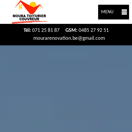
MENU
Tél:
071 25 81 87
GSM:
0485 27 92 51
mourarenovation.be@gmail.com