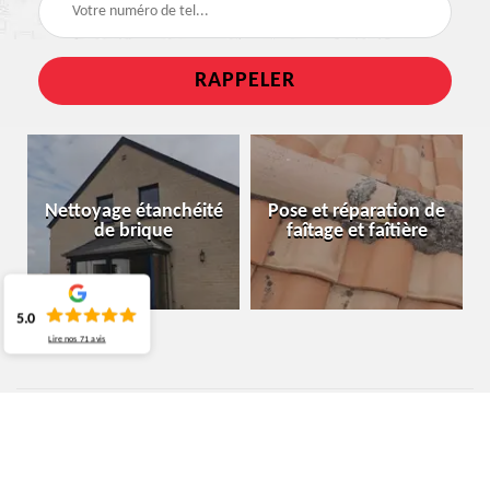
Nettoyage étanchéité
Pose et réparation de
de brique
faîtage et faîtière
5.0
Lire nos
71
avis
ENTREPRISE DE COUVERTURE
SCHAERBEEK 1030