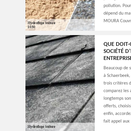
pollution. Pour
dépend du maté
MOURA Couvreu
QUE DOIT-
SOCIÉTÉ D
ENTREPRIS
Beaucoup de so
à Schaerbeek, 
trois critères
comparez les a
longtemps sont
offerts, choisi
enfin, accorde
fait appel aux