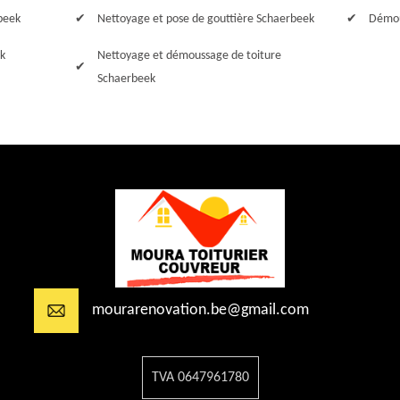
beek
Nettoyage et pose de gouttière Schaerbeek
Démou
k
Nettoyage et démoussage de toiture
Schaerbeek
mourarenovation.be@gmail.com
TVA 0647961780