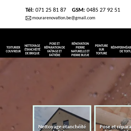
Tél:
071 25 81 87
GSM:
0485 27 92 51
mourarenovation.be@gmail.com
POSE ET
RÉNOVATION
NETTOYAGE
PEINTURE
TOITURIER
RÉPARATION DE
PIERRE
RÉIMPERMÉABI
ÉTANCHÉITÉ
SUR
COUVREUR
FAÎTAGE ET
NATURELLE ET
DE TOIT
DE BRIQUE
TOITURE
FAÎTIÈRE
PIERRE BLEUE
Nettoyage étanchéité
Pose et répar
r couvreur