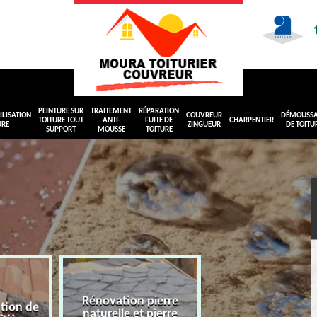
PEINTURE SUR
TRAITEMENT
RÉPARATION
LISATION
COUVREUR
DÉMOUSS
TOITURE TOUT
ANTI-
FUITE DE
CHARPENTIER
URE
ZINGUEUR
DE TOITU
SUPPORT
MOUSSE
TOITURE
Rénovation pierre
ation de
naturelle et pierre
Peinture sur toit