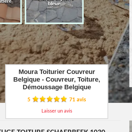
îtière
bleue
Moura Toiturier Couvreur
Belgique - Couvreur, Toiture,
Démoussage Belgique
5
71 avis
Laisser un avis