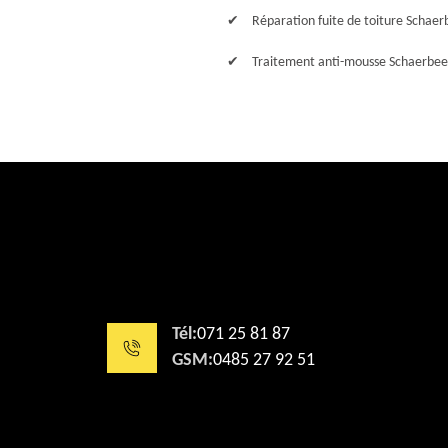
Réparation fuite de toiture Schaer
Traitement anti-mousse Schaerbee
Tél:
071 25 81 87
GSM:
0485 27 92 51