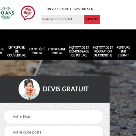
ON VOUS RAPPELLE GRATUITEMENT
ENTREPRISE
NETTOYAGE ET
NETTOYAGE ET
PEINTURE
AGE
ETANCHÉITÉ
HYDROFUGE
DE
DÉMOUSSAGE
RÉPARATION
SUR
RE
TOITURE
TOITURE
COUVERTURE
DE TOITURE
DE CORNICHE
ETERNIT
DEVIS GRATUIT
Réimperméabilisation
Peinture sur toiture
ure