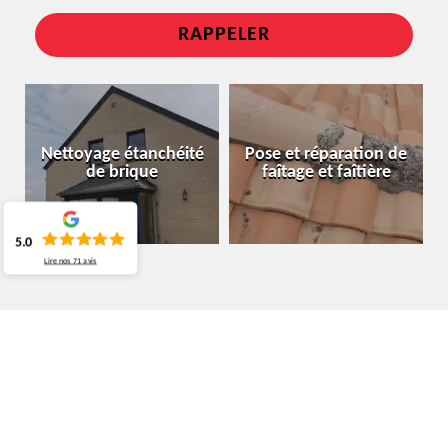
Nettoyage étanchéité
Pose et réparation de
de brique
faîtage et faîtière
5.0
Lire nos
71
avis
SPÉCIALISTE EN ÉTANCHÉITÉ TOITURE
SCHAERBEEK 1030
MOURA COUVREUR BELGIQUE ET LES TRAVAUX