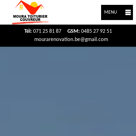
MENU
Tél:
071 25 81 87
GSM:
0485 27 92 51
mourarenovation.be@gmail.com