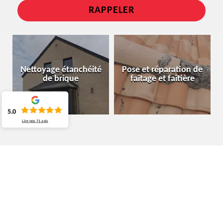
Nettoyage étanchéité
Pose et réparation de
de brique
faîtage et faîtière
5.0
Lire nos
71
avis
ENTREPRISE DE COUVERTURE NEDER-
OVER-HEEMBEEK 1120
QUELS SONT LES TRAVAUX QUE VOUS POUVEZ
CONFIER À UNE ENTREPRISE DE COUVERTURE ?