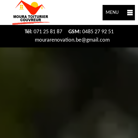
MENU
Tél:
071 25 81 87
GSM:
0485 27 92 51
mourarenovation.be@gmail.com