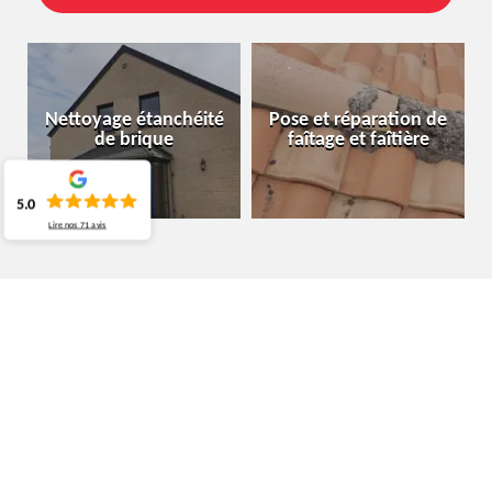
Nettoyage étanchéité
Pose et réparation de
de brique
faîtage et faîtière
5.0
Lire nos
71
avis
SPÉCIALISTE EN NETTOYAGE ET OSE
DE GOUTTIÈRE RAMILLIES 1367
COMBIEN COÛTE UN SERVICE DE NETTOYAGE DE
GOUTTIÈRE ?
La gouttière est une structure fragile, mais occupe un rôle non