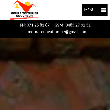
MENU
Tél:
071 25 81 87
GSM:
0485 27 92 51
mourarenovation.be@gmail.com