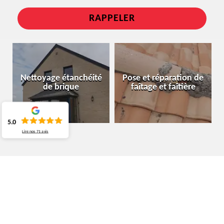
Nettoyage étanchéité
Pose et réparation de
de brique
faîtage et faîtière
5.0
Lire nos
71
avis
SPÉCIALISTE EN NETTOYAGE ET OSE
DE GOUTTIÈRE FLEURUS 6220
ENTREPRISE DE NETTOYAGE DE GOUTTIÈRE