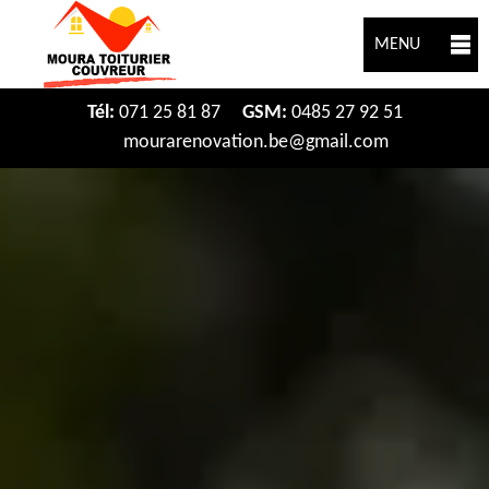
MENU
Tél:
071 25 81 87
GSM:
0485 27 92 51
mourarenovation.be@gmail.com