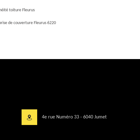
éité toiture Fleurus
prise de couverture Fleurus 6220
4e rue Numéro 33 - 6040 Jumet