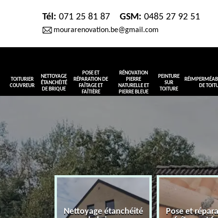
Tél:
071 25 81 87
GSM:
0485 27 92 51
mourarenovation.be@gmail.com
POSE ET
RÉNOVATION
NETTOYAGE
PEINTURE
TOITURIER
RÉPARATION DE
PIERRE
RÉIMPERMÉABI
ÉTANCHÉITÉ
SUR
COUVREUR
FAÎTAGE ET
NATURELLE ET
DE TOIT
DE BRIQUE
TOITURE
FAÎTIÈRE
PIERRE BLEUE
Nettoyage étanchéité
Pose et répar
r couvreur