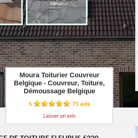
îtière
bleue
Moura Toiturier Couvreur
Belgique - Couvreur, Toiture,
Démoussage Belgique
5
71 avis
Laisser un avis