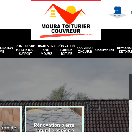
PEINTURE SUR
TRAITEMENT
RÉPARATION
LISATION
COUVREUR
DÉMOUSS
TOITURE TOUT
ANTI-
FUITE DE
CHARPENTIER
URE
ZINGUEUR
DE TOITU
SUPPORT
MOUSSE
TOITURE
Rénovation pierre
ation de
naturelle et pierre
Peinture sur toit