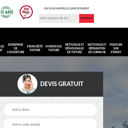
ON VOUS RAPPELLE GRATUITEMENT
ENTREPRISE
NETTOYAGE ET
NETTOYAGE ET
PEINTURE
AGE
ETANCHÉITÉ
HYDROFUGE
DE
DÉMOUSSAGE
RÉPARATION
SUR
RE
TOITURE
TOITURE
COUVERTURE
DE TOITURE
DE CORNICHE
ETERNIT
DEVIS GRATUIT
Réimperméabilisation
Peinture sur toiture
ure