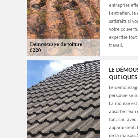
entreprise effe
l’entretien, l
satisfaits si 
votre couvertu
expertise tout
travail.
LE DÉMOUS
QUELQUES
Le démoussage
personne se so
La mousse est 
absorbe l’eau e
toit, car, avec
apparaissent. 
de la maison. 