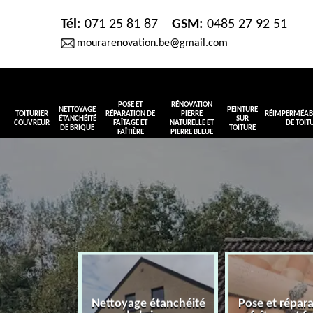
Tél:
071 25 81 87
GSM:
0485 27 92 51
mourarenovation.be@gmail.com
POSE ET
RÉNOVATION
NETTOYAGE
PEINTURE
TOITURIER
RÉPARATION DE
PIERRE
RÉIMPERMÉABI
ÉTANCHÉITÉ
SUR
COUVREUR
FAÎTAGE ET
NATURELLE ET
DE TOIT
DE BRIQUE
TOITURE
FAÎTIÈRE
PIERRE BLEUE
Nettoyage étanchéité
Pose et répar
r couvreur