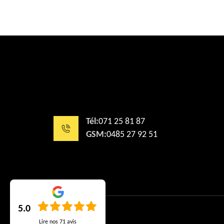
Tél:
071 25 81 87
GSM:
0485 27 92 51
5.0
Lire nos
71
avis