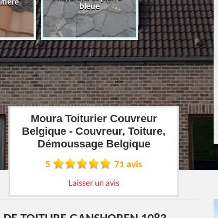
îtière
bleue
Moura Toiturier Couvreur
Belgique - Couvreur, Toiture,
Démoussage Belgique
5
71 avis
Laisser un avis