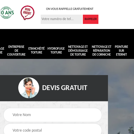
ON VOUS RAPPELLE GRATUITEMENT
ENTREPRISE
NETTOYAGE ET
NETTOYAGE ET
PEINTURE
AGE
ETANCHÉITÉ
HYDROFUGE
DE
DÉMOUSSAGE
RÉPARATION
SUR
RE
TOITURE
TOITURE
COUVERTURE
DE TOITURE
DE CORNICHE
ETERNIT
DEVIS GRATUIT
Réimperméabilisation
Peinture sur toiture
ure