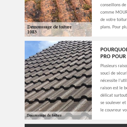
conseillons de
comme MOURA 
de votre toitu
plans. Pour plu
POURQUOI 
PRO POUR 
Plusieurs rais
souci de sécur
nécessite l’uti
raison est le 
délicat surtout
se soulever et
le couvreur v