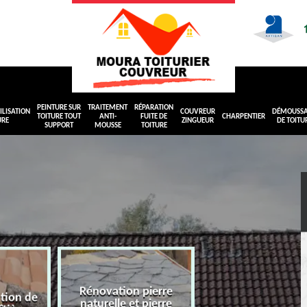
PEINTURE SUR
TRAITEMENT
RÉPARATION
LISATION
COUVREUR
DÉMOUSS
TOITURE TOUT
ANTI-
FUITE DE
CHARPENTIER
URE
ZINGUEUR
DE TOITU
SUPPORT
MOUSSE
TOITURE
Rénovation pierre
ation de
naturelle et pierre
Peinture sur toit