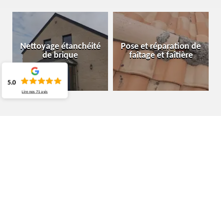
Nettoyage étanchéité
Pose et réparation de
de brique
faîtage et faîtière
5.0
Lire nos
71
avis
ENTREPRISE DÉMOUSSAGE DE
TOITURE BEAUVECHAIN 1320
LA SOCIÉTÉ MOURA COUVREUR BELGIQUE :
PRESTATAIRE FAVORITE DES PROPRIÉTAIRES DANS
LE DÉMOUSSAGE DE TOITURE
MOURA Couvreur Belgique est fortement recommandée pour