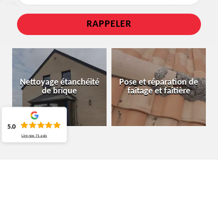
Nettoyage étanchéité
Pose et réparation de
de brique
faîtage et faîtière
5.0
Lire nos
71
avis
ARTISAN TOITURIER BEAUVECHAIN
1320
DÉCOUVRIR LE TARIF D’UN ARTISAN TOITURIER