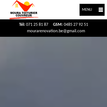
MENU
Tél:
071 25 81 87
GSM:
0485 27 92 51
mourarenovation.be@gmail.com