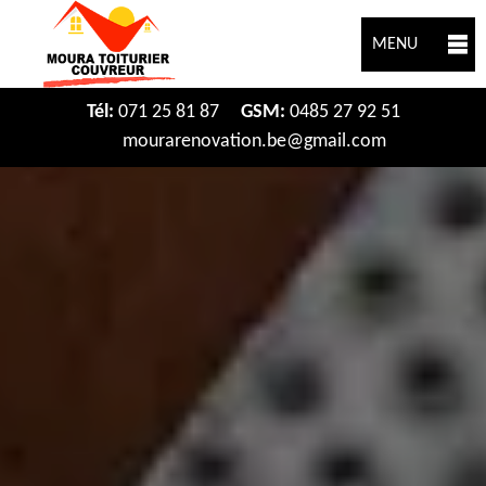
MENU
Tél:
071 25 81 87
GSM:
0485 27 92 51
mourarenovation.be@gmail.com