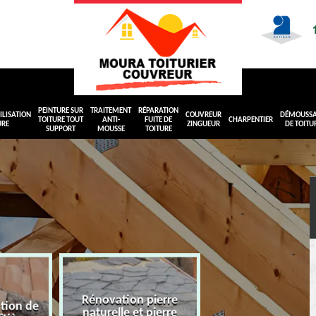
PEINTURE SUR
TRAITEMENT
RÉPARATION
LISATION
COUVREUR
DÉMOUSS
TOITURE TOUT
ANTI-
FUITE DE
CHARPENTIER
URE
ZINGUEUR
DE TOITU
SUPPORT
MOUSSE
TOITURE
Rénovation pierre
ation de
naturelle et pierre
Peinture sur toit