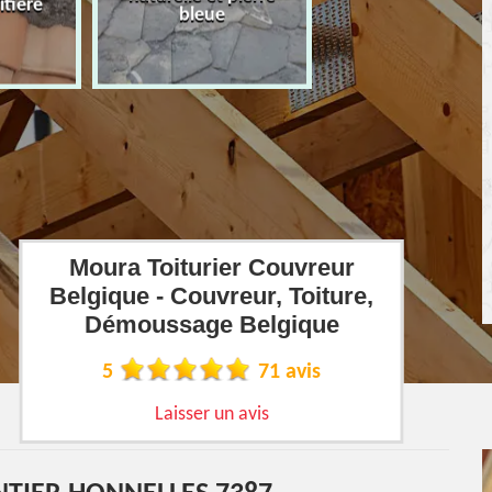
îtière
bleue
Moura Toiturier Couvreur
Belgique - Couvreur, Toiture,
Démoussage Belgique
5
71 avis
Laisser un avis