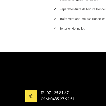
Réparation fuite de toiture Honnel
Traitement anti-mousse Honnelles
Toiturier Honnelles
Tél:
071 25 81 87
GSM:
0485 27 92 51