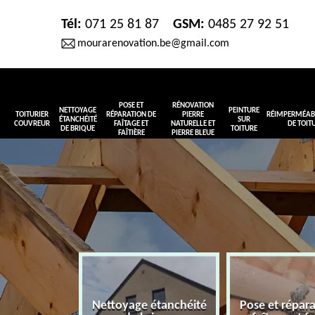
Tél:
071 25 81 87
GSM:
0485 27 92 51
mourarenovation.be@gmail.com
POSE ET
RÉNOVATION
NETTOYAGE
PEINTURE
TOITURIER
RÉPARATION DE
PIERRE
RÉIMPERMÉABI
ÉTANCHÉITÉ
SUR
COUVREUR
FAÎTAGE ET
NATURELLE ET
DE TOIT
DE BRIQUE
TOITURE
FAÎTIÈRE
PIERRE BLEUE
Nettoyage étanchéité
Pose et répar
r couvreur