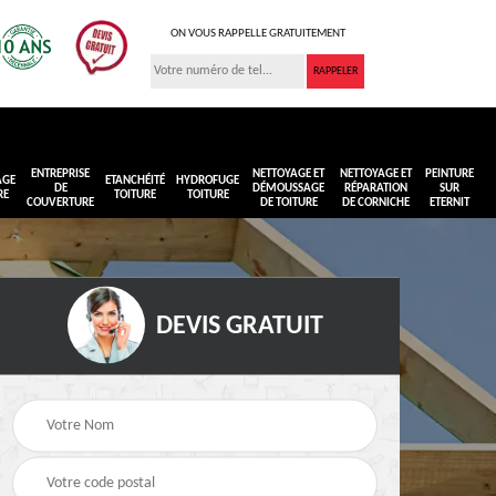
ON VOUS RAPPELLE GRATUITEMENT
ENTREPRISE
NETTOYAGE ET
NETTOYAGE ET
PEINTURE
AGE
ETANCHÉITÉ
HYDROFUGE
DE
DÉMOUSSAGE
RÉPARATION
SUR
RE
TOITURE
TOITURE
COUVERTURE
DE TOITURE
DE CORNICHE
ETERNIT
DEVIS GRATUIT
Réimperméabilisation
Peinture sur toiture
ure