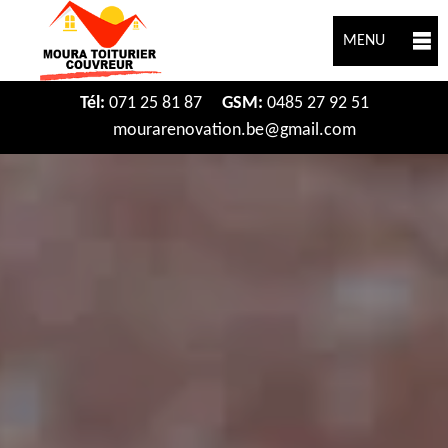
MENU
Tél:
071 25 81 87
GSM:
0485 27 92 51
mourarenovation.be@gmail.com