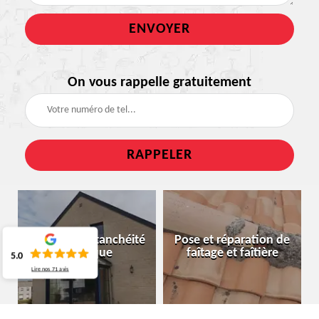
On vous rappelle gratuitement
Nettoyage étanchéité
Pose et réparation de
de brique
faîtage et faîtière
5.0
Lire nos
71
avis