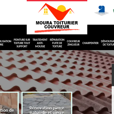
PEINTURE SUR
TRAITEMENT
RÉPARATION
LISATION
COUVREUR
DÉMOUSS
TOITURE TOUT
ANTI-
FUITE DE
CHARPENTIER
URE
ZINGUEUR
DE TOITU
SUPPORT
MOUSSE
TOITURE
Rénovation pierre
ation de
naturelle et pierre
Peinture sur toit