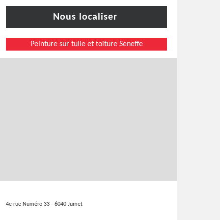
Nous localiser
Peinture sur tuile et toiture Seneffe
4e rue Numéro 33 - 6040 Jumet