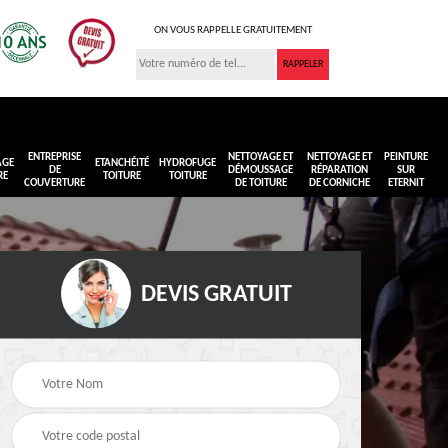
ON VOUS RAPPELLE GRATUITEMENT
ENTREPRISE
NETTOYAGE ET
NETTOYAGE ET
PEINTURE
AGE
ETANCHÉITÉ
HYDROFUGE
DE
DÉMOUSSAGE
RÉPARATION
SUR
RE
TOITURE
TOITURE
COUVERTURE
DE TOITURE
DE CORNICHE
ETERNIT
DEVIS GRATUIT
Réimperméabilisation
Peinture sur toiture
ure