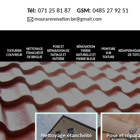
Tél:
071 25 81 87
GSM:
0485 27 92 51
mourarenovation.be@gmail.com
POSE ET
RÉNOVATION
NETTOYAGE
PEINTURE
TOITURIER
RÉPARATION DE
PIERRE
RÉIMPERMÉABI
ÉTANCHÉITÉ
SUR
COUVREUR
FAÎTAGE ET
NATURELLE ET
DE TOIT
DE BRIQUE
TOITURE
FAÎTIÈRE
PIERRE BLEUE
Nettoyage étanchéité
Pose et répar
r couvreur