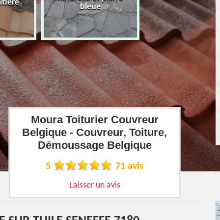
îtière
bleue
Moura Toiturier Couvreur
Belgique - Couvreur, Toiture,
Démoussage Belgique
5
71 avis
Laisser un avis