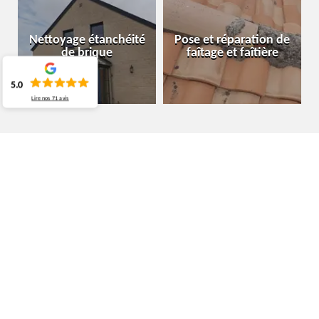
Nettoyage étanchéité
Pose et réparation de
de brique
faîtage et faîtière
5.0
Lire nos
71
avis
ENTREPRISE PEINTURE SUR TUILE
MERBES-LE-CH
UN DEVIS DE PEINTURE SUR TUILES GRATUIT
CHEZ MOURA COUVREUR BELGIQUE
La peinture de votre toiture est délabrée et vous envisagez de la
repeindre ? MOURA Couvreur Belgique est votre meilleur
contact pour un excellent rendu. Il intervient principalement