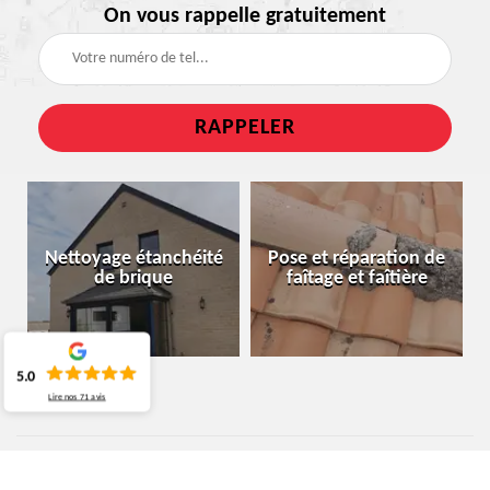
On vous rappelle gratuitement
Nettoyage étanchéité
Pose et réparation de
de brique
faîtage et faîtière
5.0
Lire nos
71
avis
ENTREPRISE PEINTURE SUR TUILE