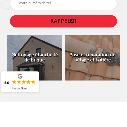
Nettoyage étanchéité
Pose et réparation de
de brique
faîtage et faîtière
5.0
Lire nos
71
avis
ENTREPRISE PEINTURE SUR TUILE
BRAINE-LE-COMTE 7090