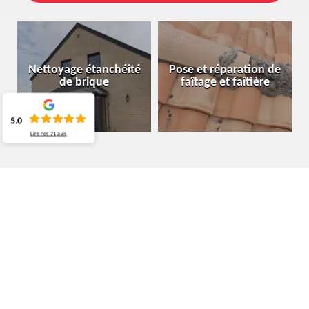
Nettoyage étanchéité
Pose et réparation de
de brique
faîtage et faîtière
5.0
Lire nos
71
avis
ENTREPRISE PEINTURE SUR TUILE
BERCHEM-SAINTE-AGATHE 1082
POSE DE PEINTURE SUR TOITURE : LES
TECHNIQUES DE BASE DOIVENT ÊTRE RESPECTÉES
Pour assurer la qualité de la pose de peinture sur votre toiture,