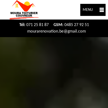
MENU
Tél:
071 25 81 87
GSM:
0485 27 92 51
mourarenovation.be@gmail.com