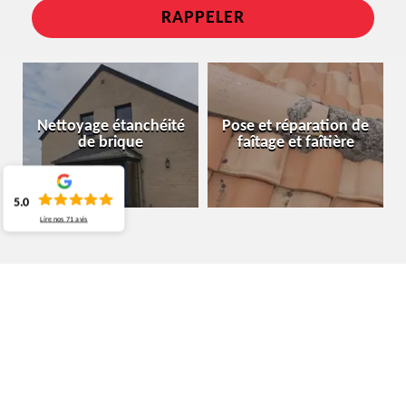
Nettoyage étanchéité
Pose et réparation de
de brique
faîtage et faîtière
5.0
Lire nos
71
avis
SPÉCIALISTE EN NETTOYAGE ET OSE
DE GOUTTIÈRE WAVRE 1300
POURQUOI S’ADRESSER À MOURA COUVREUR
BELGIQUE POUR VOTRE DEMANDE DE DEVIS DE