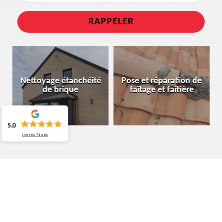
Nettoyage étanchéité
Pose et réparation de
de brique
faîtage et faîtière
5.0
Lire nos
71
avis
SPÉCIALISTE EN NETTOYAGE ET OSE
DE GOUTTIÈRE LA HULPE 1310
COMMENT FAIRE POUR RECEVOIR UN DEVIS DE