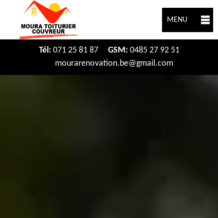
MENU
Tél:
071 25 81 87
GSM:
0485 27 92 51
mourarenovation.be@gmail.com