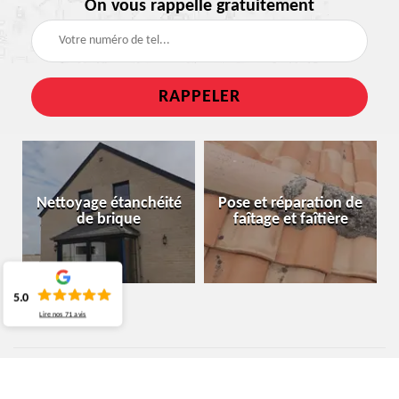
On vous rappelle gratuitement
Nettoyage étanchéité
Pose et réparation de
de brique
faîtage et faîtière
5.0
Lire nos
71
avis
SPÉCIALISTE EN NETTOYAGE ET OSE