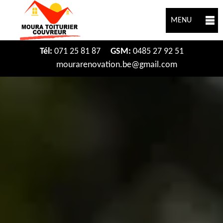
MENU
Tél:
071 25 81 87
GSM:
0485 27 92 51
mourarenovation.be@gmail.com