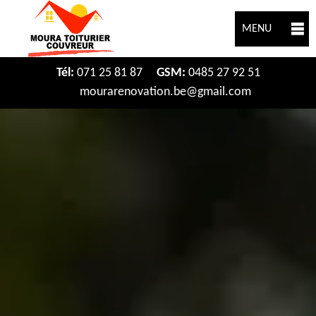
MENU
Tél:
071 25 81 87
GSM:
0485 27 92 51
mourarenovation.be@gmail.com