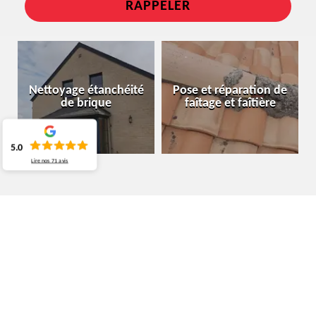
Nettoyage étanchéité
Pose et réparation de
de brique
faîtage et faîtière
5.0
Lire nos
71
avis
SPÉCIALISTE EN NETTOYAGE ET OSE
DE GOUTTIÈRE ATH 7800
NETTOYAGE ET POSE DE GOUTTIÈRE : UNE
MISSION À CONFIER À UN PROFESSIONNEL