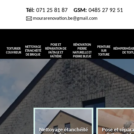
Tél:
071 25 81 87
GSM:
0485 27 92 51
mourarenovation.be@gmail.com
POSE ET
RÉNOVATION
NETTOYAGE
PEINTURE
TOITURIER
RÉPARATION DE
PIERRE
RÉIMPERMÉABI
ÉTANCHÉITÉ
SUR
COUVREUR
FAÎTAGE ET
NATURELLE ET
DE TOIT
DE BRIQUE
TOITURE
FAÎTIÈRE
PIERRE BLEUE
Nettoyage étanchéité
Pose et répar
r couvreur