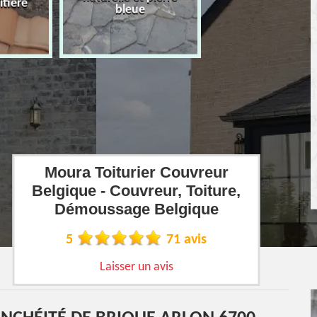
îtière
bleue
Moura Toiturier Couvreur
Belgique - Couvreur, Toiture,
Démoussage Belgique
5
71 avis
Laisser un avis