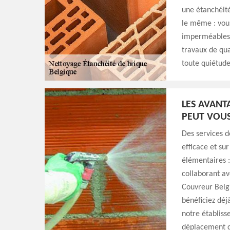
une étanchéité
le même : vous
imperméables.
travaux de qua
toute quiétude
LES AVANT
PEUT VOUS
Des services d
efficace et su
élémentaires :
collaborant a
Couvreur Belg
bénéficiez déj
notre établiss
déplacement de