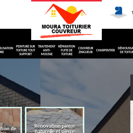
PEINTURE SUR
TRAITEMENT
RÉPARATION
LISATION
COUVREUR
DÉMOUSS
TOITURE TOUT
ANTI-
FUITE DE
CHARPENTIER
URE
ZINGUEUR
DE TOITU
SUPPORT
MOUSSE
TOITURE
Rénovation pierre
ation de
naturelle et pierre
Peinture sur toit