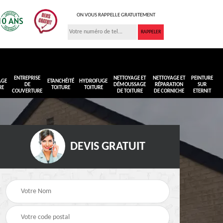
ON VOUS RAPPELLE GRATUITEMENT
ENTREPRISE
NETTOYAGE ET
NETTOYAGE ET
PEINTURE
AGE
ETANCHÉITÉ
HYDROFUGE
DE
DÉMOUSSAGE
RÉPARATION
SUR
RE
TOITURE
TOITURE
COUVERTURE
DE TOITURE
DE CORNICHE
ETERNIT
DEVIS GRATUIT
Réimperméabilisation
Peinture sur toiture
ure