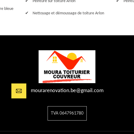
Peinture sur toiture Arlon
Peintu
rre bleue
Nettoyage et démoussage de toiture Arlon
mourarenovation.be@gmail.com
TVA 0647961780