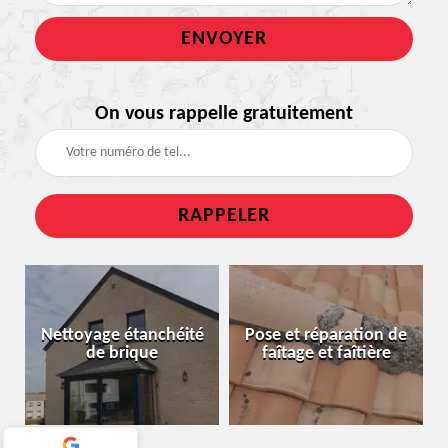
On vous rappelle gratuitement
Rénovation pierre
héité
Pose et réparation de
naturelle et pierre
faîtage et faîtière
bleue