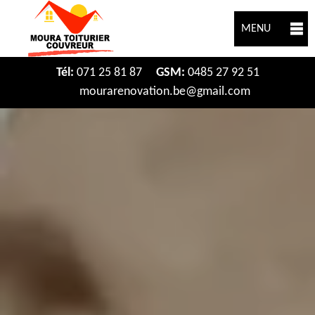
MENU
Tél:
071 25 81 87
GSM:
0485 27 92 51
mourarenovation.be@gmail.com