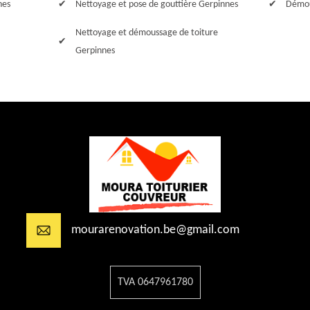
nes
Nettoyage et pose de gouttière Gerpinnes
Démou
Nettoyage et démoussage de toiture
Gerpinnes
mourarenovation.be@gmail.com
TVA 0647961780