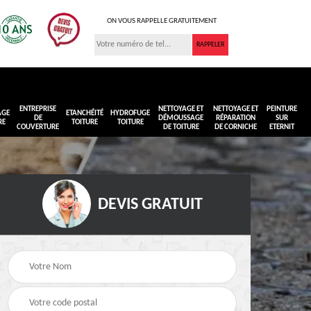
ON VOUS RAPPELLE GRATUITEMENT
ENTREPRISE
NETTOYAGE ET
NETTOYAGE ET
PEINTURE
AGE
ETANCHÉITÉ
HYDROFUGE
DE
DÉMOUSSAGE
RÉPARATION
SUR
RE
TOITURE
TOITURE
COUVERTURE
DE TOITURE
DE CORNICHE
ETERNIT
DEVIS GRATUIT
Réimperméabilisation
Peinture sur toiture
ure