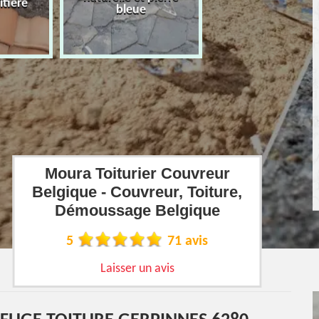
îtière
bleue
Moura Toiturier Couvreur
Belgique - Couvreur, Toiture,
Démoussage Belgique
5
71 avis
Laisser un avis