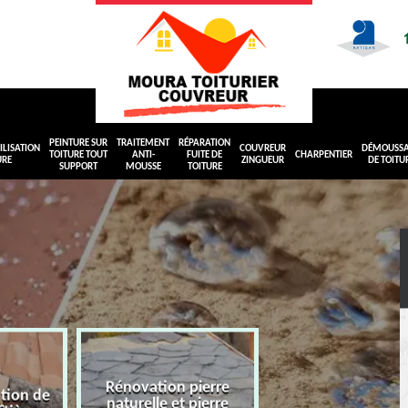
PEINTURE SUR
TRAITEMENT
RÉPARATION
LISATION
COUVREUR
DÉMOUSS
TOITURE TOUT
ANTI-
FUITE DE
CHARPENTIER
URE
ZINGUEUR
DE TOITU
SUPPORT
MOUSSE
TOITURE
Rénovation pierre
ation de
naturelle et pierre
Peinture sur toit