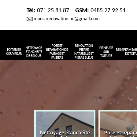
Tél:
071 25 81 87
GSM:
0485 27 92 51
mourarenovation.be@gmail.com
POSE ET
RÉNOVATION
NETTOYAGE
PEINTURE
TOITURIER
RÉPARATION DE
PIERRE
RÉIMPERMÉABI
ÉTANCHÉITÉ
SUR
COUVREUR
FAÎTAGE ET
NATURELLE ET
DE TOIT
DE BRIQUE
TOITURE
FAÎTIÈRE
PIERRE BLEUE
Nettoyage étanchéité
Pose et répar
r couvreur