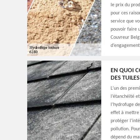
le prix du prod
pour ces raiso
service que v
pouvoir faire
Couvreur Belgi
d’engagement
EN QUOI C
DES TUILES
L’un des premi
l’étanchéité e
l’hydrofuge de 
effet à mettre
protéger l’inté
pollution. Pour
dépend du maté