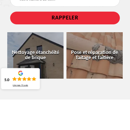
Nettoyage étanchéité
Pose et réparation de
de brique
faîtage et faîtière
5.0
Lire nos
71
avis
SPÉCIALISTE EN ÉTANCHÉITÉ TOITURE
SOIGNIES 7060