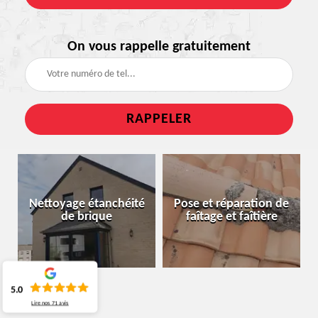
On vous rappelle gratuitement
Nettoyage étanchéité
Pose et réparation de
de brique
faîtage et faîtière
5.0
Lire nos
71
avis