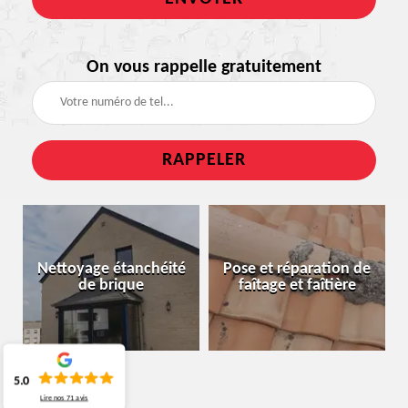
On vous rappelle gratuitement
Nettoyage étanchéité
Pose et réparation de
de brique
faîtage et faîtière
5.0
Lire nos
71
avis