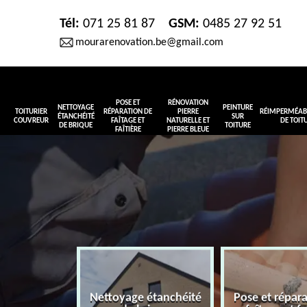
Tél:
071 25 81 87
GSM:
0485 27 92 51
mourarenovation.be@gmail.com
POSE ET
RÉNOVATION
NETTOYAGE
PEINTURE
TOITURIER
RÉPARATION DE
PIERRE
RÉIMPERMÉABI
ÉTANCHÉITÉ
SUR
COUVREUR
FAÎTAGE ET
NATURELLE ET
DE TOIT
DE BRIQUE
TOITURE
FAÎTIÈRE
PIERRE BLEUE
Nettoyage étanchéité
Pose et répar
r couvreur