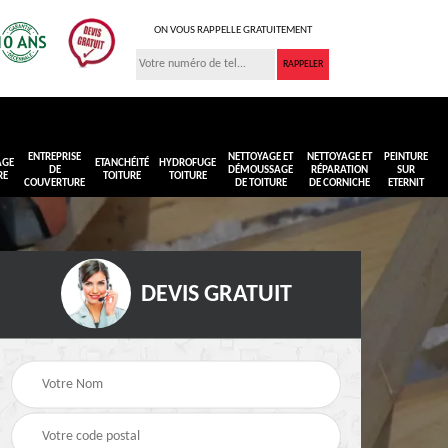
ON VOUS RAPPELLE GRATUITEMENT
ENTREPRISE
NETTOYAGE ET
NETTOYAGE ET
PEINTURE
AGE
ETANCHÉITÉ
HYDROFUGE
DE
DÉMOUSSAGE
RÉPARATION
SUR
RE
TOITURE
TOITURE
COUVERTURE
DE TOITURE
DE CORNICHE
ETERNIT
DEVIS GRATUIT
Réimperméabilisation
Peinture sur toiture
ure