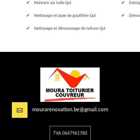
Peinture sur tuile Qui
Entre
Nettoyage et pose de gouttière Qui
Démou
Nettoyage et démoussage de toiture Qui
mourarenovation.be@gmail.com
TVA 0647961780