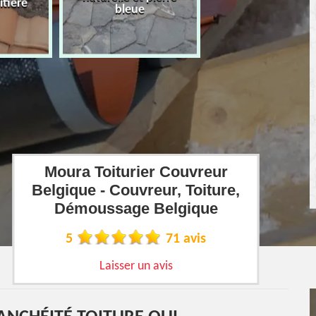
îtière
bleue
Moura Toiturier Couvreur
Belgique - Couvreur, Toiture,
Démoussage Belgique
5
71 avis
Laisser un avis