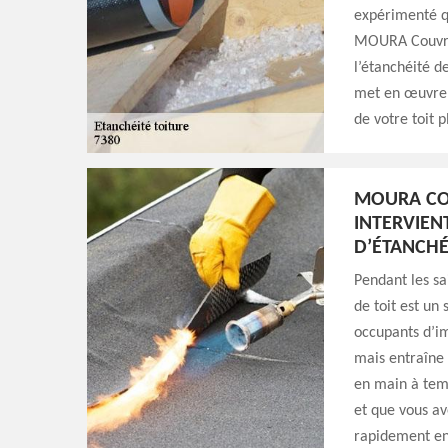
expérimenté qu
MOURA Couvreu
l’étanchéité d
met en œuvre s
de votre toit p
MOURA CO
INTERVIEN
D’ÉTANCHÉ
Pendant les sa
de toit est un
occupants d’i
mais entraîne 
en main à temp
et que vous av
rapidement en 