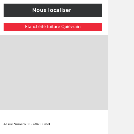
Nous localiser
Etanchéité toiture Quiévrain
4e rue Numéro 33 - 6040 Jumet