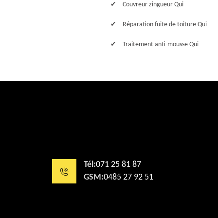
Couvreur zingueur Qui
Réparation fuite de toiture Qui
Traitement anti-mousse Qui
Tél:
071 25 81 87
GSM:
0485 27 92 51