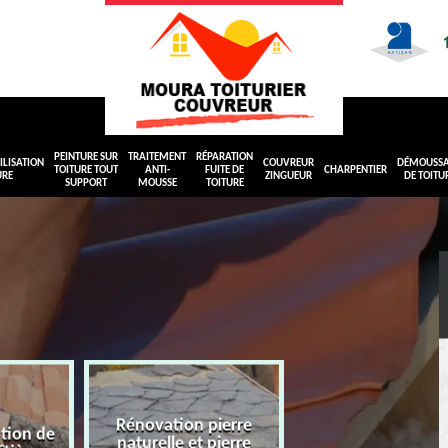
PEINTURE SUR
TRAITEMENT
RÉPARATION
LISATION
COUVREUR
DÉMOUSS
TOITURE TOUT
ANTI-
FUITE DE
CHARPENTIER
URE
ZINGUEUR
DE TOITU
SUPPORT
MOUSSE
TOITURE
Rénovation pierre
ation de
naturelle et pierre
Peinture sur toit