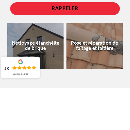
Nettoyage étanchéité
Pose et réparation de
de brique
faîtage et faîtière
5.0
Lire nos
71
avis
SPÉCIALISTE EN ÉTANCHÉITÉ TOITURE
OTTIGNIES-LOUVAIN-LA-NEUVE 1340
MOURA COUVREUR BELGIQUE : UN
PROFESSIONNEL EN RECHERCHE DE FUITE SUR LE