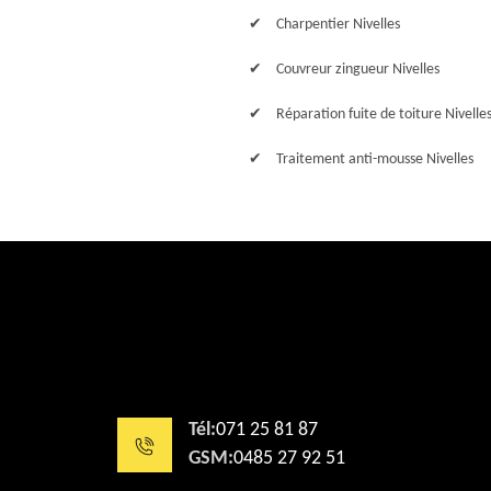
Charpentier Nivelles
Couvreur zingueur Nivelles
Réparation fuite de toiture Nivelle
Traitement anti-mousse Nivelles
Tél:
071 25 81 87
GSM:
0485 27 92 51