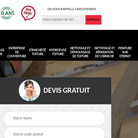
ON VOUS RAPPELLE GRATUITEMENT
ENTREPRISE
NETTOYAGE ET
NETTOYAGE ET
PEINTURE
AGE
ETANCHÉITÉ
HYDROFUGE
DE
DÉMOUSSAGE
RÉPARATION
SUR
RE
TOITURE
TOITURE
COUVERTURE
DE TOITURE
DE CORNICHE
ETERNIT
DEVIS GRATUIT
Réimperméabilisation
Peinture sur toiture
ure