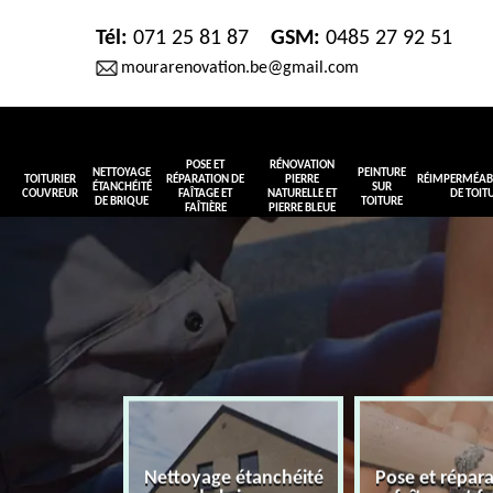
Tél:
071 25 81 87
GSM:
0485 27 92 51
mourarenovation.be@gmail.com
POSE ET
RÉNOVATION
NETTOYAGE
PEINTURE
TOITURIER
RÉPARATION DE
PIERRE
RÉIMPERMÉABI
ÉTANCHÉITÉ
SUR
COUVREUR
FAÎTAGE ET
NATURELLE ET
DE TOIT
DE BRIQUE
TOITURE
FAÎTIÈRE
PIERRE BLEUE
Nettoyage étanchéité
Pose et répar
r couvreur