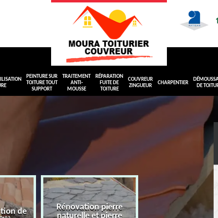
PEINTURE SUR
TRAITEMENT
RÉPARATION
LISATION
COUVREUR
DÉMOUSS
TOITURE TOUT
ANTI-
FUITE DE
CHARPENTIER
URE
ZINGUEUR
DE TOITU
SUPPORT
MOUSSE
TOITURE
Rénovation pierre
ation de
naturelle et pierre
Peinture sur toit