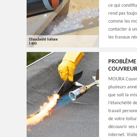
ce qui constitu
rend pas toujo
comme les mois
contacter à u
les travaux né
PROBLÈME 
COUVREUR
MOURA Couvreu
plusieurs anné
que soit la mis
l’étanchéité d
travail person
de votre toitu
découvrir ses r
internet. Visi