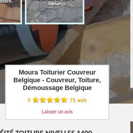
îtière
bleue
Moura Toiturier Couvreur
Belgique - Couvreur, Toiture,
Démoussage Belgique
5
71 avis
Laisser un avis