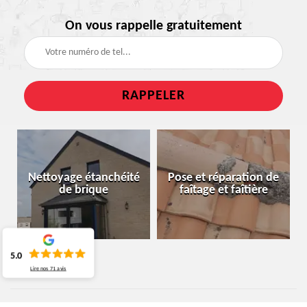
On vous rappelle gratuitement
Nettoyage étanchéité
Pose et réparation de
de brique
faîtage et faîtière
5.0
Lire nos
71
avis