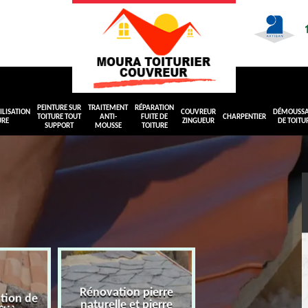
PEINTURE SUR
TRAITEMENT
RÉPARATION
LISATION
COUVREUR
DÉMOUSS
TOITURE TOUT
ANTI-
FUITE DE
CHARPENTIER
URE
ZINGUEUR
DE TOITU
SUPPORT
MOUSSE
TOITURE
Rénovation pierre
ation de
naturelle et pierre
Peinture sur toit