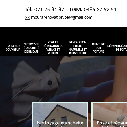
Tél:
071 25 81 87
GSM:
0485 27 92 51
mourarenovation.be@gmail.com
POSE ET
RÉNOVATION
NETTOYAGE
PEINTURE
TOITURIER
RÉPARATION DE
PIERRE
RÉIMPERMÉABI
ÉTANCHÉITÉ
SUR
COUVREUR
FAÎTAGE ET
NATURELLE ET
DE TOIT
DE BRIQUE
TOITURE
FAÎTIÈRE
PIERRE BLEUE
Nettoyage étanchéité
Pose et répar
r couvreur