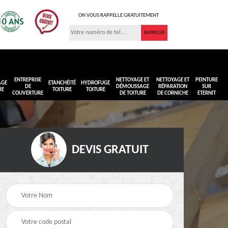
ON VOUS RAPPELLE GRATUITEMENT
ENTREPRISE
NETTOYAGE ET
NETTOYAGE ET
PEINTURE
AGE
ETANCHÉITÉ
HYDROFUGE
DE
DÉMOUSSAGE
RÉPARATION
SUR
RE
TOITURE
TOITURE
COUVERTURE
DE TOITURE
DE CORNICHE
ETERNIT
DEVIS GRATUIT
Réimperméabilisation
Peinture sur toiture
ure