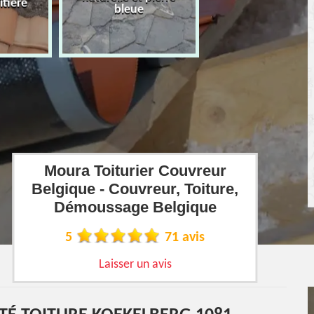
îtière
bleue
Moura Toiturier Couvreur
Belgique - Couvreur, Toiture,
Démoussage Belgique
5
71 avis
Laisser un avis