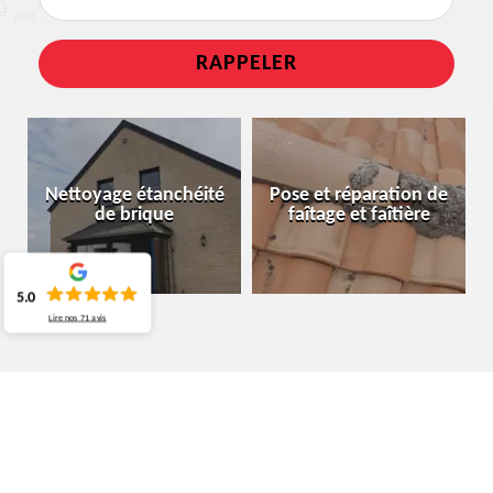
Nettoyage étanchéité
Pose et réparation de
de brique
faîtage et faîtière
5.0
Lire nos
71
avis
SPÉCIALISTE EN ÉTANCHÉITÉ TOITURE
DOUR 7370
PRÉFÉREZ LES SERVICES DU COUVREUR MOURA