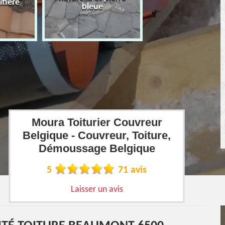
îtière
bleue
Moura Toiturier Couvreur
Belgique - Couvreur, Toiture,
Démoussage Belgique
5
71 avis
Laisser un avis