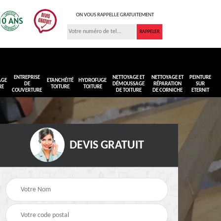
ON VOUS RAPPELLE GRATUITEMENT
ENTREPRISE
NETTOYAGE ET
NETTOYAGE ET
PEINTURE
AGE
ETANCHÉITÉ
HYDROFUGE
DE
DÉMOUSSAGE
RÉPARATION
SUR
RE
TOITURE
TOITURE
COUVERTURE
DE TOITURE
DE CORNICHE
ETERNIT
DEVIS GRATUIT
Réimperméabilisation
Peinture sur toiture
ure