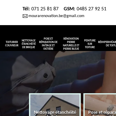
Tél:
071 25 81 87
GSM:
0485 27 92 51
mourarenovation.be@gmail.com
POSE ET
RÉNOVATION
NETTOYAGE
PEINTURE
TOITURIER
RÉPARATION DE
PIERRE
RÉIMPERMÉABI
ÉTANCHÉITÉ
SUR
COUVREUR
FAÎTAGE ET
NATURELLE ET
DE TOIT
DE BRIQUE
TOITURE
FAÎTIÈRE
PIERRE BLEUE
Nettoyage étanchéité
Pose et répar
r couvreur