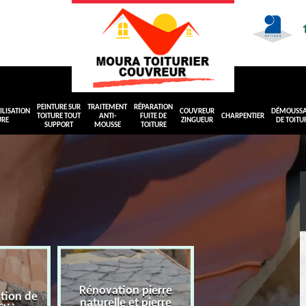
PEINTURE SUR
TRAITEMENT
RÉPARATION
LISATION
COUVREUR
DÉMOUSS
TOITURE TOUT
ANTI-
FUITE DE
CHARPENTIER
URE
ZINGUEUR
DE TOITU
SUPPORT
MOUSSE
TOITURE
Rénovation pierre
ation de
naturelle et pierre
Peinture sur toit