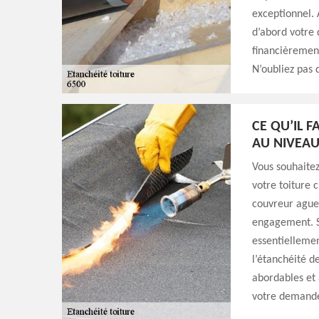
exceptionnel. 
d’abord votre 
financièrement.
N’oubliez pas
CE QU’IL F
AU NIVEAU
Vous souhaitez
votre toiture
couvreur aguer
engagement. Se
essentiellemen
l’étanchéité de
abordables et 
votre demande