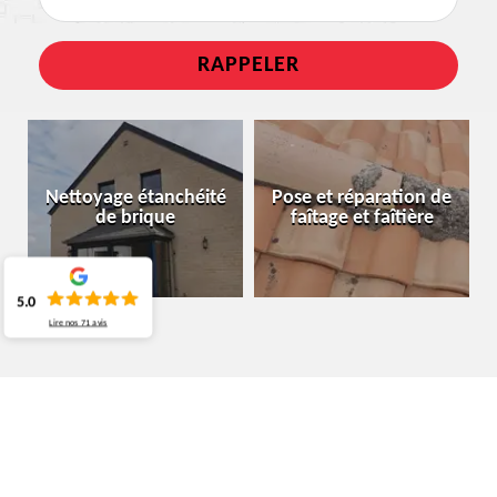
Nettoyage étanchéité
Pose et réparation de
de brique
faîtage et faîtière
5.0
Lire nos
71
avis
ENTREPRISE DÉMOUSSAGE DE
TOITURE MORLANWELZ 7140