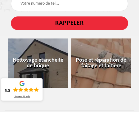
Nettoyage étanchéité
Pose et réparation de
de brique
faîtage et faîtière
5.0
Lire nos
71
avis
ENTREPRISE DÉMOUSSAGE DE
TOITURE ITTRE 1460