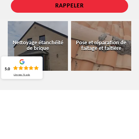
Nettoyage étanchéité
Pose et réparation de
de brique
faîtage et faîtière
5.0
Lire nos
71
avis
ENTREPRISE DÉMOUSSAGE DE
TOITURE HAREN 1130
QUEL EST LE PRIX DU DÉMOUSSAGE DE TOITURE
CHEZ UN COUVREUR PROFESSIONNEL DANS LE CP