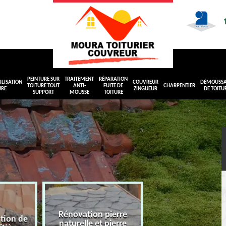
PEINTURE SUR
TRAITEMENT
RÉPARATION
LISATION
COUVREUR
DÉMOUSS
TOITURE TOUT
ANTI-
FUITE DE
CHARPENTIER
URE
ZINGUEUR
DE TOITU
SUPPORT
MOUSSE
TOITURE
Rénovation pierre
ation de
naturelle et pierre
Peinture sur toit