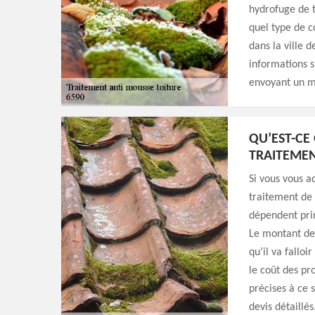
hydrofuge de t
quel type de c
dans la ville 
informations s
envoyant un ma
QU’EST-CE 
TRAITEMEN
Si vous vous a
traitement de 
dépendent prin
Le montant de 
qu’il va falloi
le coût des pro
précises à ce 
devis détaillés