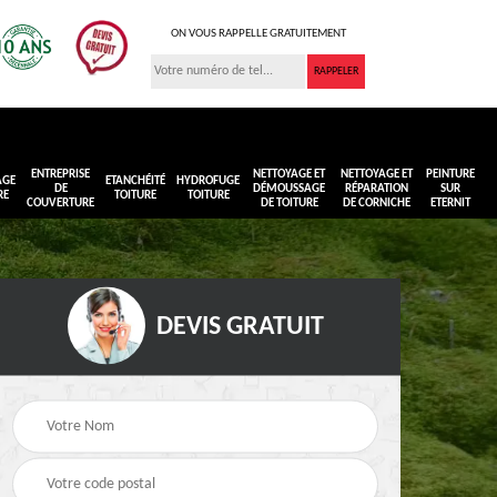
ON VOUS RAPPELLE GRATUITEMENT
ENTREPRISE
NETTOYAGE ET
NETTOYAGE ET
PEINTURE
AGE
ETANCHÉITÉ
HYDROFUGE
DE
DÉMOUSSAGE
RÉPARATION
SUR
RE
TOITURE
TOITURE
COUVERTURE
DE TOITURE
DE CORNICHE
ETERNIT
DEVIS GRATUIT
Réimperméabilisation
Peinture sur toiture
ure