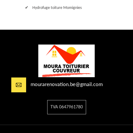
Hydrofuge toiture Momignies
mourarenovation.be@gmail.com
TVA 0647961780