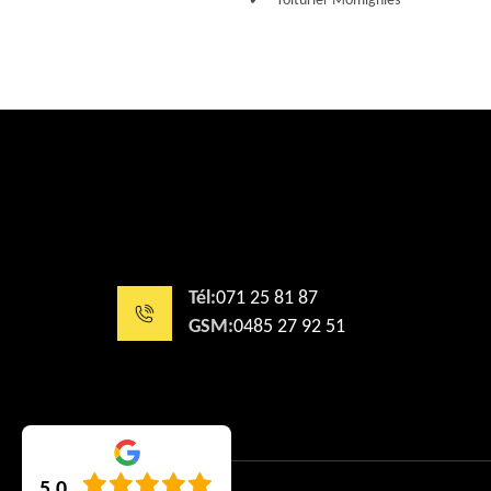
Toiturier Momignies
Tél:
071 25 81 87
GSM:
0485 27 92 51
5.0