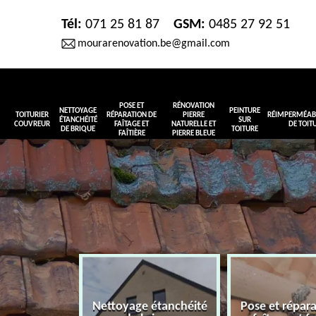
Tél:
071 25 81 87
GSM:
0485 27 92 51
mourarenovation.be@gmail.com
POSE ET
RÉNOVATION
NETTOYAGE
PEINTURE
TOITURIER
RÉPARATION DE
PIERRE
RÉIMPERMÉABI
ÉTANCHÉITÉ
SUR
COUVREUR
FAÎTAGE ET
NATURELLE ET
DE TOIT
DE BRIQUE
TOITURE
FAÎTIÈRE
PIERRE BLEUE
Nettoyage étanchéité
Pose et répar
r couvreur