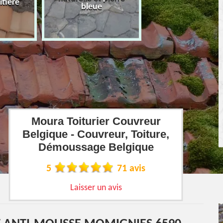
îtière
bleue
Moura Toiturier Couvreur
Belgique - Couvreur, Toiture,
Démoussage Belgique
5
71 avis
Laisser un avis