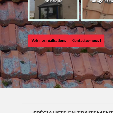
de brique
faîtage et fa
Voir nos réalisations
Contactez-nous !