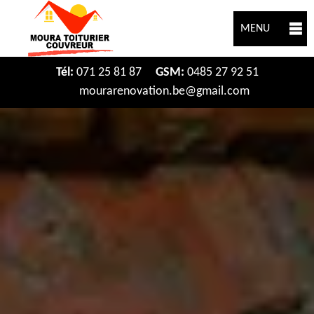
MENU
Tél:
071 25 81 87
GSM:
0485 27 92 51
mourarenovation.be@gmail.com